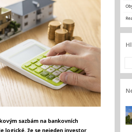
Ob
Rea
H
Ne
okovým sazbám na bankovních
e logické, že se nejeden investor