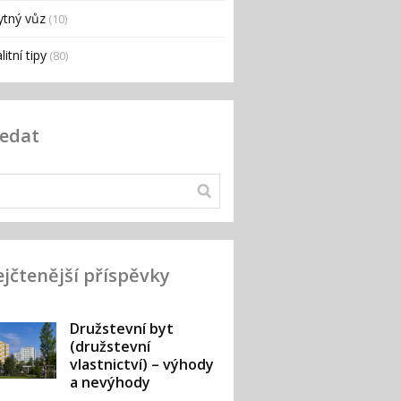
ytný vůz
(10)
litní tipy
(80)
ledat
jčtenější příspěvky
Družstevní byt
(družstevní
vlastnictví) – výhody
a nevýhody