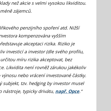
lady než akcie s velmi vysokou likviditou.
e méně zájemců.
lňkového penzijního spoření atd. Nižší
o investora kompenzována vyšším
edstavuje akceptaci rizika. Riziko je
v investicí a investor (dle svého profilu,
 určitou míru rizika akceptovat, bez
ce. Likvidita není
rovněž zárukou jakékoliv
 výnosu nebo vrácení investované částky.
ný subjekt, tzv. hedging by investor musel
 nástroje, typicky drivátu,
např. Opce
.
“