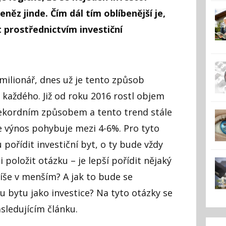
něz jinde. Čím dál tím oblíbenější je,
 prostřednictvím investiční
milionář, dnes už je tento způsob
každého. Již od roku 2016 rostl objem
rekordním způsobem a tento trend stále
 výnos pohybuje mezi 4-6%. Pro tyto
u pořídit investiční byt, o ty bude vždy
 položit otázku – je lepší pořídit nějaký
íše v menším? A jak to bude se
u bytu jako investice? Na tyto otázky se
ledujícím článku.