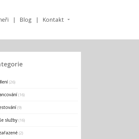
neři
Blog
Kontakt
tegorie
lení
(26)
ancování
(16)
estování
(9)
e služby
(16)
zařazené
(2)