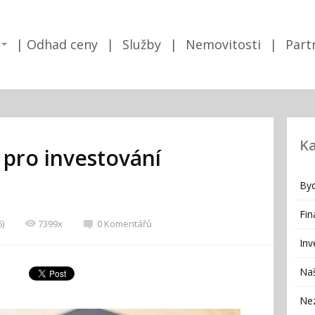
Odhad ceny
Služby
Nemovitosti
Part
Ka
t pro investování
Byd
Fin
6)
7399x
0 Komentářů
Inv
Naš
Ne