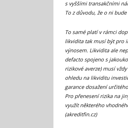
s vyššími transakčními nák
To z důvodu, že o ni bud
To samé platí v rámci dop
likvidita tak musí být pr
výnosem. Likvidita ale nepř
defacto spojeno s jakoukoli
rizikové averze) musí vždy
ohledu na likviditu investi
garance dosažení určitého
Pro přenesení rizika na ji
využít některého vhodného
(akreditfin.cz)