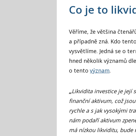
Co je to likvi
Věříme, že většina čtená
a případně zná. Kdo tent
vysvětlíme. Jedná se o te
hned několik významů dle
o tento
význam
.
„
Likvidita investice je jej
finanční aktivum, což jsou
rychle a s jak vysokými tr
nám podaří aktivum zpeně
má nízkou likviditu, bude