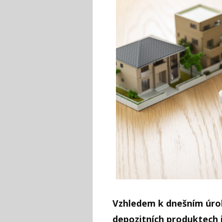
Vzhledem k dnešním úr
depozitních produktech j