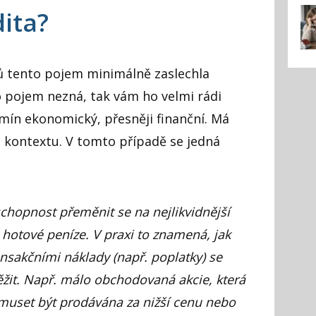
dita?
řů tento pojem minimálně zaslechla
o pojem nezná, tak vám ho velmi rádi
rmín ekonomický, přesněji finanční. Má
 kontextu. V tomto případě se jedná
í schopnost přeměnit se na nejlikvidnější
 hotové peníze. V praxi to znamená, jak
ansakčními náklady (např. poplatky) se
žit. Např. málo obchodovaná akcie, která
 muset být prodávána za nižší cenu nebo