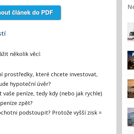
Ne
tí
žit několik věcí:
ní prostředky, které chcete investovat,
ude hypoteční úvěr?
ýt vaše peníze, tedy kdy (nebo jak rychle)
 peníze zpět?
 ochotni podstoupit? Protože vyšší zisk =