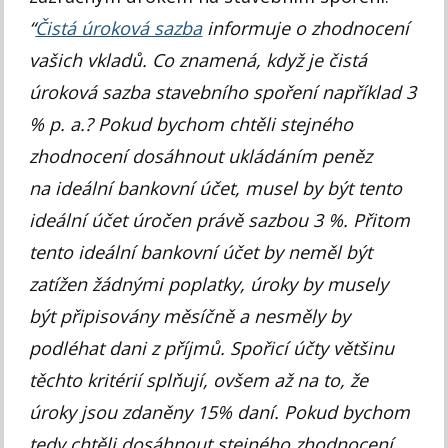
“
Čistá úroková sazba
informuje o zhodnocení
vašich vkladů. Co znamená, když je čistá
úroková sazba stavebního spoření například 3
% p. a.? Pokud bychom chtěli stejného
zhodnocení dosáhnout ukládáním peněz
na ideální bankovní účet, musel by být tento
ideální účet úročen právě sazbou 3 %. Přitom
tento ideální bankovní účet by neměl být
zatížen žádnými poplatky, úroky by musely
být připisovány měsíčně a nesměly by
podléhat dani z příjmů. Spořicí účty většinu
těchto kritérií splňují, ovšem až na to, že
úroky jsou zdaněny 15% daní. Pokud bychom
tedy chtěli dosáhnout stejného zhodnocení