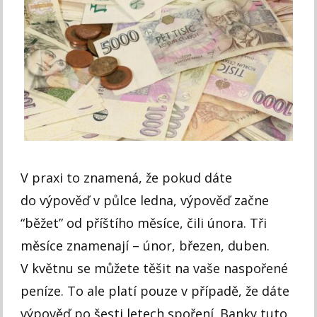
V praxi to znamená, že pokud dáte
do výpověď v půlce ledna, výpověď začne
“běžet” od příštího měsíce, čili února. Tři
měsíce znamenají – únor, březen, duben.
V květnu se můžete těšit na vaše naspořené
peníze. To ale platí pouze v případě, že dáte
výpověď po šesti letech spoření. Banky tuto