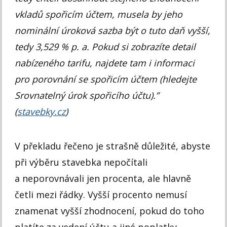
vkladů spořicím účtem, musela by jeho
nominální úroková sazba být o tuto daň vyšší,
tedy 3,529 % p. a. Pokud si zobrazíte detail
nabízeného tarifu, najdete tam i informaci
pro porovnání se spořicím účtem (hledejte
Srovnatelný úrok spořicího účtu).”
(
stavebky.cz
)
V překladu řečeno je strašně důležité, abyste
při výběru stavebka nepočítali
a neporovnávali jen procenta, ale hlavně
četli mezi řádky. Vyšší procento nemusí
znamenat vyšší zhodnocení, pokud do toho
platíte za vedení účtu a jiné poplatky.