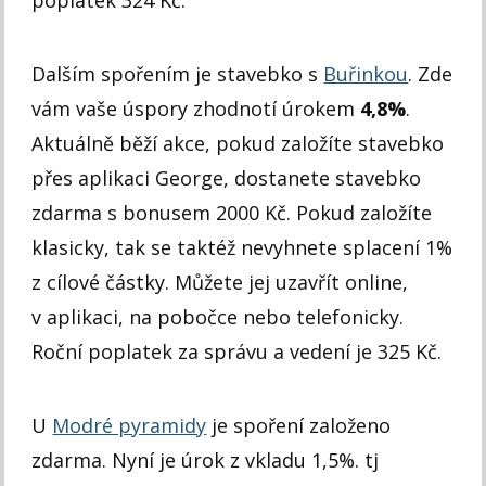
Dalším spořením je stavebko s
Buřinkou
. Zde
vám vaše úspory zhodnotí úrokem
4,8%
.
Aktuálně běží akce, pokud založíte stavebko
přes aplikaci George, dostanete stavebko
zdarma s bonusem 2000 Kč. Pokud založíte
klasicky, tak se taktéž nevyhnete splacení 1%
z cílové částky. Můžete jej uzavřít online,
v aplikaci, na pobočce nebo telefonicky.
Roční poplatek za správu a vedení je 325 Kč.
U
Modré pyramidy
je spoření založeno
zdarma. Nyní je úrok z vkladu 1,5%. tj