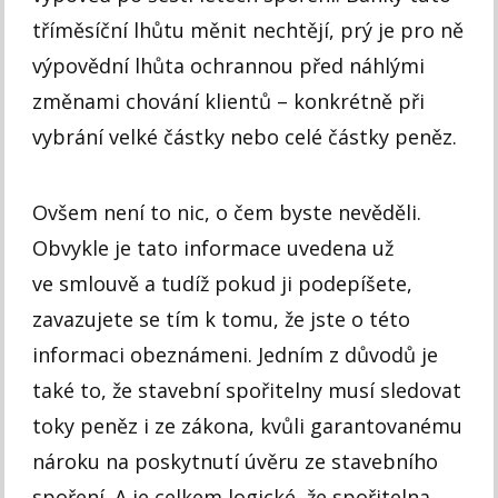
tříměsíční lhůtu měnit nechtějí, prý je pro ně
výpovědní lhůta ochrannou před náhlými
změnami chování klientů – konkrétně při
vybrání velké částky nebo celé částky peněz.
Ovšem není to nic, o čem byste nevěděli.
Obvykle je tato informace uvedena už
ve smlouvě a tudíž pokud ji podepíšete,
zavazujete se tím k tomu, že jste o této
informaci obeznámeni. Jedním z důvodů je
také to, že stavební spořitelny musí sledovat
toky peněz i ze zákona, kvůli garantovanému
nároku na poskytnutí úvěru ze stavebního
spoření. A je celkem logické, že spořitelna