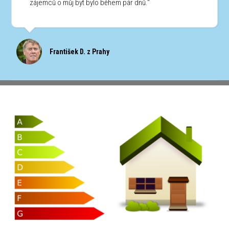
zájemců o můj byt bylo během pár dnů."
František D. z Prahy