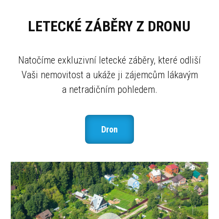
LETECKÉ ZÁBĚRY Z DRONU
Natočíme exkluzivní letecké záběry, které odliší
Vaši nemovitost a ukáže ji zájemcům lákavým
a netradičním pohledem.
Dron