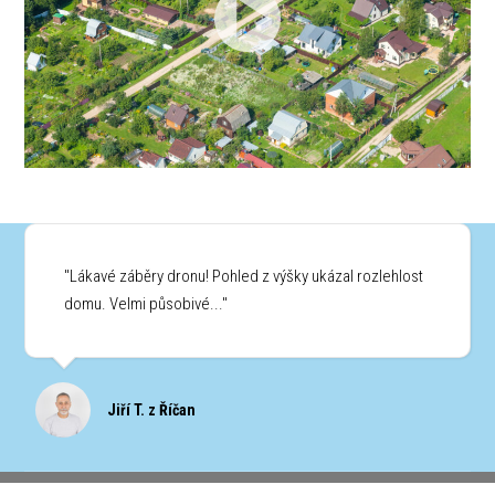
"Lákavé záběry dronu! Pohled z výšky ukázal rozlehlost
domu. Velmi působivé..."
Jiří T. z Říčan