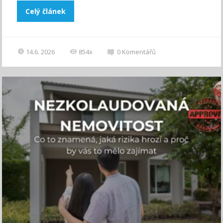
Celý článek
14.6. 2026
854x
0
Komentářů