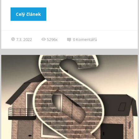
Celý článek
7.3. 2022
5296x
0
Komentářů