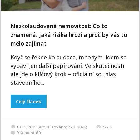
Nezkolaudovaná nemovitost: Co to
znamená, jaká rizika hrozí a proč by vás to
mělo zajímat
Když se řekne kolaudace, mnohým lidem se
vybaví jen další papírování. Ve skutečnosti
ale jde o klíčový krok – oficiální souhlas
stavebního...
Celý článek
10.11. 2025 (Aktualizováno: 27.3. 2026)
2773x
0
Komentářů