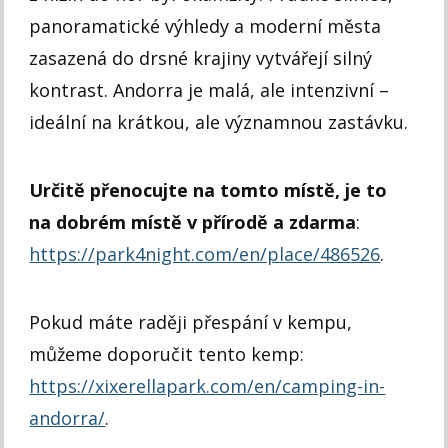
panoramatické výhledy a moderní města
zasazená do drsné krajiny vytvářejí silný
kontrast. Andorra je malá, ale intenzivní –
ideální na krátkou, ale významnou zastávku.
Určitě přenocujte na tomto místě, je to
na dobrém místě v přírodě a zdarma
:
https://park4night.com/en/place/486526
.
Pokud máte raději přespání v kempu,
můžeme doporučit tento kemp:
https://xixerellapark.com/en/camping-in-
andorra/
.