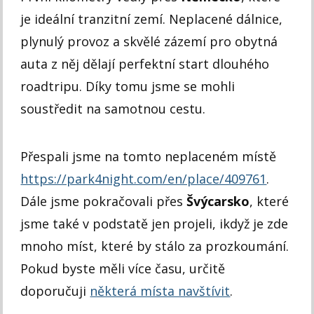
je ideální tranzitní zemí. Neplacené dálnice,
plynulý provoz a skvělé zázemí pro obytná
auta z něj dělají perfektní start dlouhého
roadtripu. Díky tomu jsme se mohli
soustředit na samotnou cestu.
Přespali jsme na tomto neplaceném místě
https://park4night.com/en/place/409761
.
Dále jsme pokračovali přes
Švýcarsko
, které
jsme také v podstatě jen projeli, ikdyž je zde
mnoho míst, které by stálo za prozkoumání.
Pokud byste měli více času, určitě
doporučuji
některá místa navštívit
.