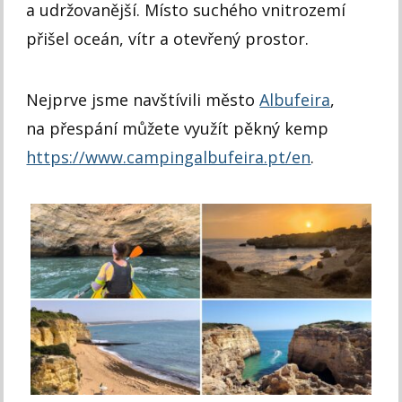
a udržovanější. Místo suchého vnitrozemí
přišel oceán, vítr a otevřený prostor.
Nejprve jsme navštívili město
Albufeira
,
na přespání můžete využít pěkný kemp
https://www.campingalbufeira.pt/en
.