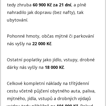
tedy zhruba
60 900 Kč za 21 dní
, a plně
nahradilo jak dopravu (bez nafty), tak
ubytování.
Pohonné hmoty, občas mýtné či parkování
nás vyšly na
22 000 Kč
.
Ostatní poplatky jako jídlo, vstupy, drobné
dárky nás vyšly na
18 000 Kč
.
Celkové kompletní náklady na tří­týdenní
cestu včetně půjčení obytného auta, paliva,
mýtného, jídla, vstupů a drobných výdajů
vyjdou tedy přibližně na
101 000 Kč
.
Pokud