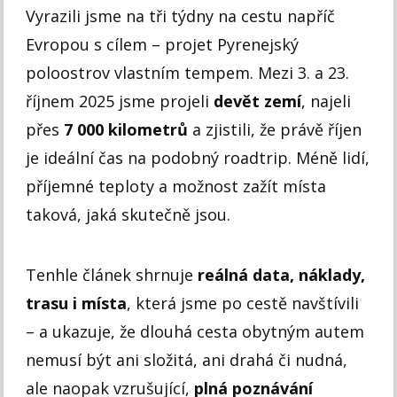
Vyrazili jsme na tři týdny na cestu napříč
Evropou s cílem – projet Pyrenejský
poloostrov vlastním tempem. Mezi 3. a 23.
říjnem 2025 jsme projeli
devět zemí
, najeli
přes
7 000 kilometrů
a zjistili, že právě říjen
je ideální čas na podobný roadtrip. Méně lidí,
příjemné teploty a možnost zažít místa
taková, jaká skutečně jsou.
Tenhle článek shrnuje
reálná data, náklady,
trasu i místa
, která jsme po cestě navštívili
– a ukazuje, že dlouhá cesta obytným autem
nemusí být ani složitá, ani drahá či nudná,
ale naopak vzrušující,
plná poznávání