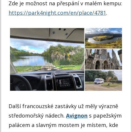
Zde je možnost na přespání v malém kempu:
https://park4night.com/en/place/4781
.
Další francouzské zastávky už měly výrazně
středomořský nádech.
Avignon
s papežským
palácem a slavným mostem je místem, kde