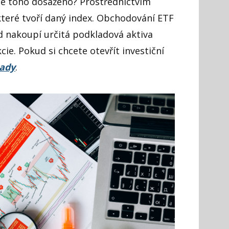
k je toho dosaženo? Prostřednictvím
teré tvoří daný index.
Obchodování ETF
nd nakoupí určitá podkladová aktiva
kcie. Pokud si chcete otevřít investiční
tady
.