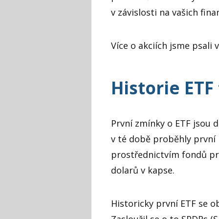
v závislosti na vašich fina
Více o akciích jsme psal
Historie ETF
První zmínky o ETF jsou da
v té době proběhly první 
prostřednictvím fondů pro
dolarů v kapse.
Historicky první ETF se o
Zasloužil se o to SPDRs (