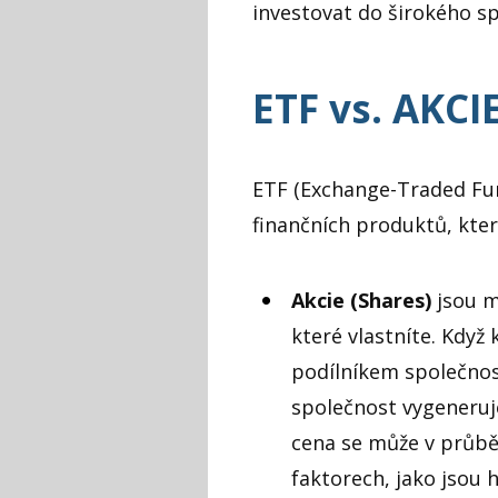
investovat do širokého s
ETF vs. AKCI
ETF (Exchange-Traded Fun
finančních produktů, kter
Akcie (Shares)
jsou m
které vlastníte. Když
podílníkem společnost
společnost vygeneruje
cena se může v průbě
faktorech, jako jsou 