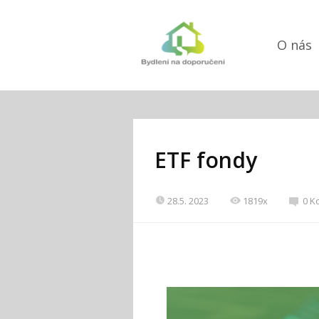
O nás
ETF fondy
28.5. 2023
1819x
0 K