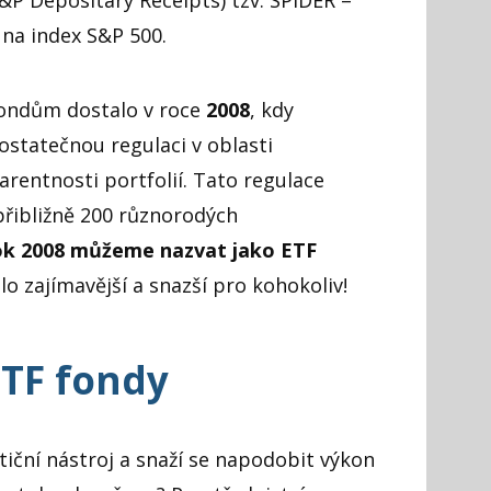
 na index S&P 500.
fondům dostalo v roce
2008
, kdy
ostatečnou regulaci v oblasti
rentnosti portfolií. Tato regulace
přibližně 200 různorodých
k 2008 můžeme nazvat jako ETF
lo zajímavější a snazší pro kohokoliv!
ETF fondy
stiční nástroj a snaží se napodobit výkon