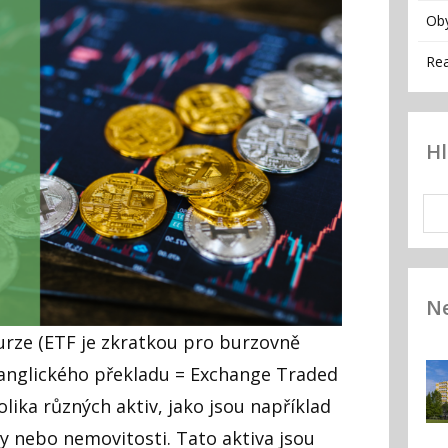
Ob
Rea
H
Ne
rze (ETF je zkratkou pro burzovně
anglického překladu = Exchange Traded
olika různých aktiv, jako jsou například
y nebo nemovitosti. Tato aktiva jsou