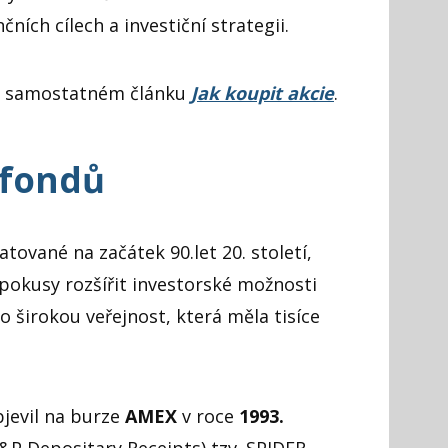
nčních cílech a investiční strategii.
i v samostatném článku
Jak koupit akcie
.
 fondů
tované na začátek 90.let 20. století,
pokusy rozšířit investorské možnosti
 širokou veřejnost, která měla tisíce
bjevil na burze
AMEX
v roce
1993.
S&P Depositary Receipts) tzv. SPIDER –