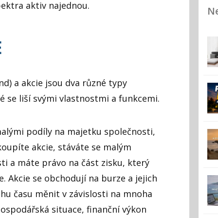
pektra aktiv najednou.
Ne
E
d) a akcie jsou dva různé typy
é se liší svými vlastnostmi a funkcemi.
alými podíly na majetku společnosti,
 koupíte akcie, stáváte se malým
i a máte právo na část zisku, který
. Akcie se obchodují na burze a jejich
hu času měnit v závislosti na mnoha
hospodářská situace, finanční výkon