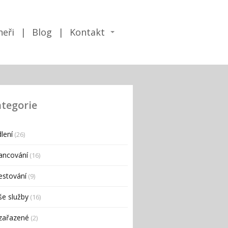
neři
Blog
Kontakt
tegorie
lení
(26)
ancování
(16)
estování
(9)
e služby
(16)
zařazené
(2)