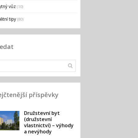
ytný vůz
(10)
litní tipy
(80)
ledat
jčtenější příspěvky
Družstevní byt
(družstevní
vlastnictví) – výhody
a nevýhody