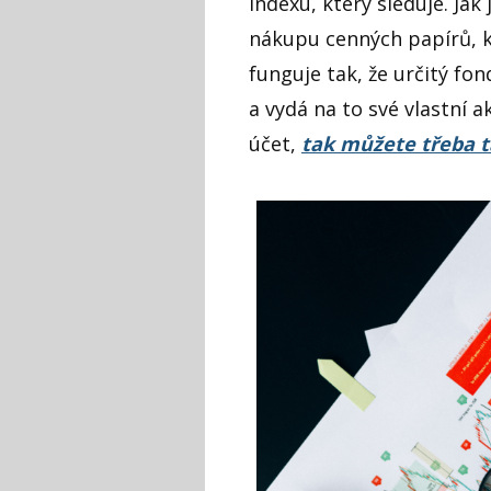
indexu, který sleduje. Ja
nákupu cenných papírů, k
funguje tak, že určitý fo
a vydá na to své vlastní a
účet,
tak můžete třeba 