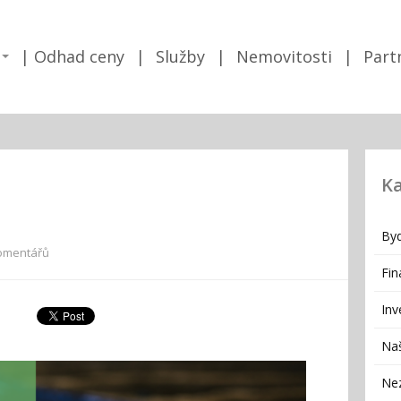
Odhad ceny
Služby
Nemovitosti
Part
Ka
Byd
omentářů
Fin
Inv
Naš
Ne