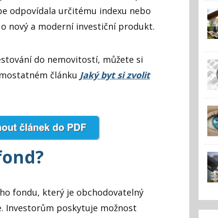
épe odpovídala určitému indexu nebo
 o nový a moderní investiční produkt.
estování do nemovitostí, můžete si
samostatném článku
Jaký byt si zvolit
 fond?
ího fondu, který je obchodovatelný
ie. Investorům poskytuje možnost