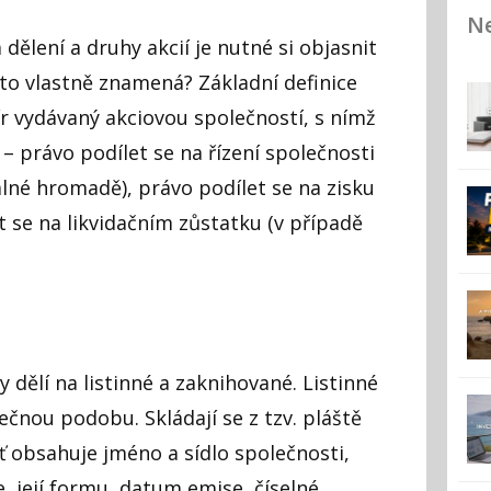
Ne
dělení a druhy akcií je nutné si objasnit
to vlastně znamená? Základní definice
pír vydávaný akciovou společností, s nímž
 – právo podílet se na řízení společnosti
valné hromadě), právo podílet se na zisku
t se na likvidačním zůstatku (v případě
y dělí na listinné a zaknihované.
Listinné
čnou podobu. Skládají se z tzv. pláště
ť obsahuje jméno a sídlo společnosti,
 její formu, datum emise, číselné