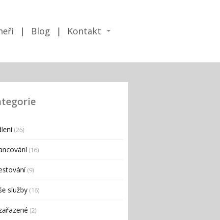
neři
Blog
Kontakt
tegorie
lení
(26)
ancování
(16)
estování
(9)
e služby
(16)
zařazené
(2)