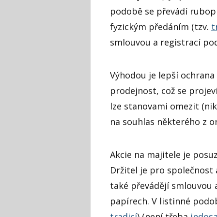
podobě se převádí rubop
fyzickým předáním (tzv.
t
smlouvou a registrací po
Výhodou je lepší ochrana 
prodejnost, což se projev
lze stanovami omezit (nik
na souhlas některého z o
Akcie na majitele j
e posuz
Držitel je pro společnos
také převádějí smlouvou a
papírech. V listinné podob
tradicí
) (není třeba
indos