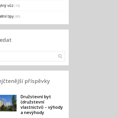
ytný vůz
(10)
litní tipy
(80)
ledat
jčtenější příspěvky
Družstevní byt
(družstevní
vlastnictví) – výhody
a nevýhody