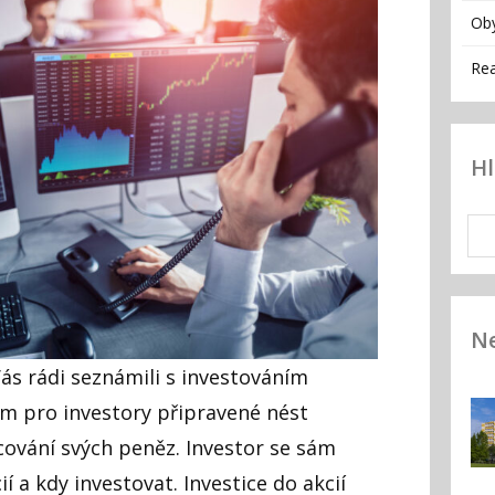
Ob
Rea
H
Ne
s rádi seznámili s investováním
ším pro investory připravené nést
ování svých peněz. Investor se sám
í a kdy investovat. Investice do akcií