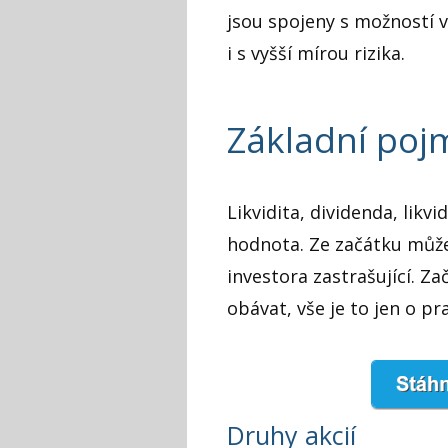
jsou spojeny s možností v
i s vyšší mírou rizika.
Základní po
Likvidita, dividenda, likv
hodnota. Ze začátku můž
investora zastrašující. Za
obávat, vše je to jen o pr
Druhy akcií