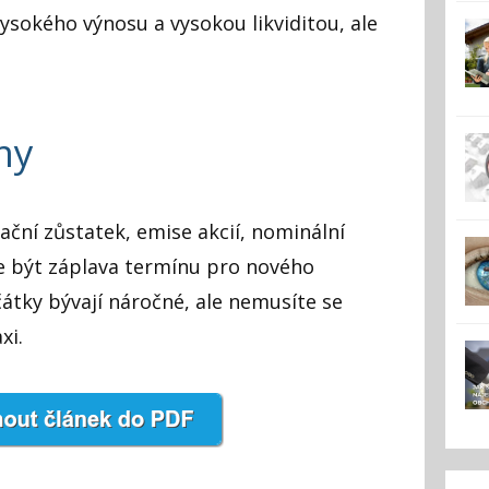
ysokého výnosu a vysokou likviditou, ale
jmy
idační zůstatek, emise akcií, nominální
e být záplava termínu pro nového
čátky bývají náročné, ale nemusíte se
axi.