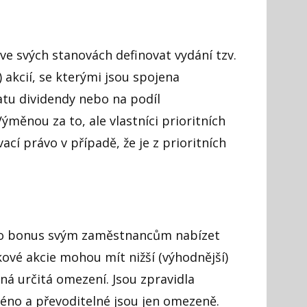
ve svých stanovách definovat vydání tzv.
 akcií, se kterými jsou spojena
atu dividendy nebo na podíl
ýměnou za to, ale vlastníci prioritních
ací právo v případě, že je z prioritních
ko bonus svým zaměstnancům nabízet
ové akcie mohou mít nižší (výhodnější)
ená určitá omezení. Jsou zpravidla
méno a převoditelné jsou jen omezeně.