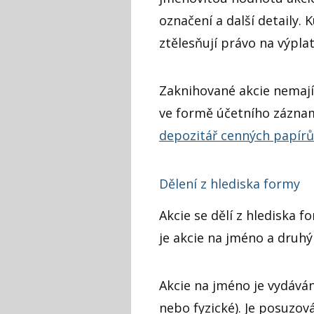
označení a další detaily.
ztělesňují právo na výpla
Zaknihované akcie nemají
ve formě účetního zázna
depozitář cenných papírů
Dělení z hlediska formy
Akcie se dělí z hlediska f
je akcie na jméno a druhý
Akcie na jméno je vydává
nebo fyzické). Je posuzová