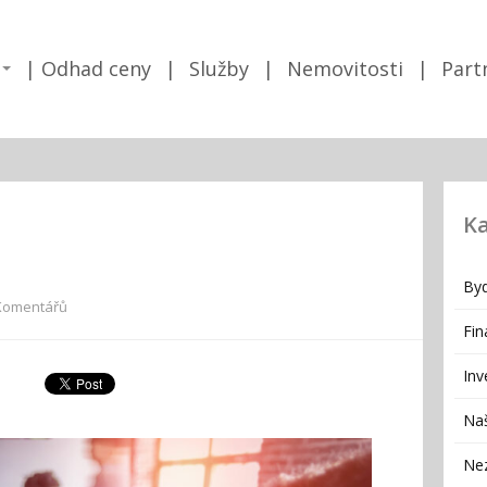
Odhad ceny
Služby
Nemovitosti
Part
Ka
e
Byd
Komentářů
Fin
Inv
Naš
Ne