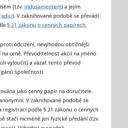
isem (tzv.
indosamentem
) a jejím
radicí
). V zaknihované podobě se převádí
dle
§ 21 zákonu o cenných papírech.
proti odcizení, nevýhodou obtížnější
í na ceně. Převoditelnost akcií na jméno
oli vyloučit) a vázat tento převod
rgánů společnosti.
ována jako cenný papír na doručitele.
t anonymní. V zaknihované podobě se
 registrací podle § 21 zákonu o cenných
ě stačí nicméně jen fyzické předání (tzv.
ament
). Výhodou je snadná