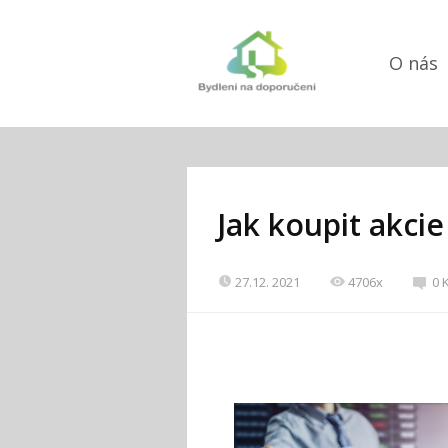
O nás
Jak koupit akci
27.12. 2021
4706x
0 