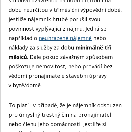
smlouvu uzavřenou na dobu určitou i na
dobu neurčitou v tříměsíční výpovědní době,
jestliže nájemník hrubě porušil svou
povinnost vyplývající z nájmu. Jedná se
například o
neuhrazené nájemné
nebo
náklady za služby za dobu
minimálně tří
měsíců
. Dále pokud závažným způsobem
poškozuje nemovitost, nebo provádí bez
vědomí pronajímatele stavební úpravy
v bytě/domě.
To platí i v případě, že je nájemník odsouzen
pro úmyslný trestný čin na pronajímateli
nebo členu jeho domácnosti. Jestliže si