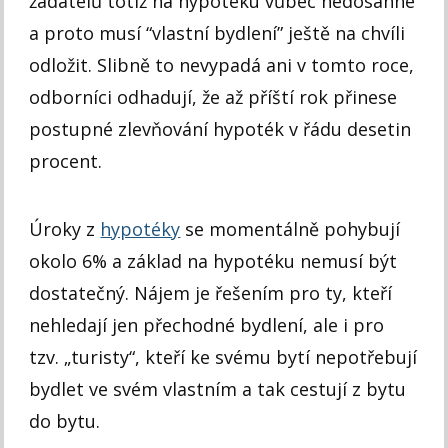
žadatelů totiž na hypotéku vůbec nedosáhne
a proto musí “vlastní bydlení” ještě na chvíli
odložit. Slibně to nevypadá ani v tomto roce,
odborníci odhadují, že až příští rok přinese
postupné zlevňování hypoték v řádu desetin
procent.
Úroky z
hypotéky
se momentálně
pohybují
okolo 6%
a základ na hypotéku nemusí být
dostatečný. Nájem je řešením pro ty, kteří
nehledají jen přechodné bydlení, ale i pro
tzv. „turisty“, kteří ke svému bytí nepotřebují
bydlet ve svém vlastním a tak cestují z bytu
do bytu.