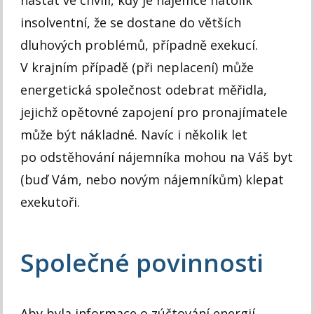
nastat ve chvíli, kdy je nájemce natolik
insolventní, že se dostane do větších
dluhových problémů, případně exekucí.
V krajním případě (při neplacení) může
energetická společnost odebrat měřidla,
jejichž opětovné zapojení pro pronajímatele
může být nákladné. Navíc i několik let
po odstěhování nájemníka mohou na Váš byt
(buď Vám, nebo novým nájemníkům) klepat
exekutoři.
Společné povinnosti
Aby byla informace o zúčtování energií