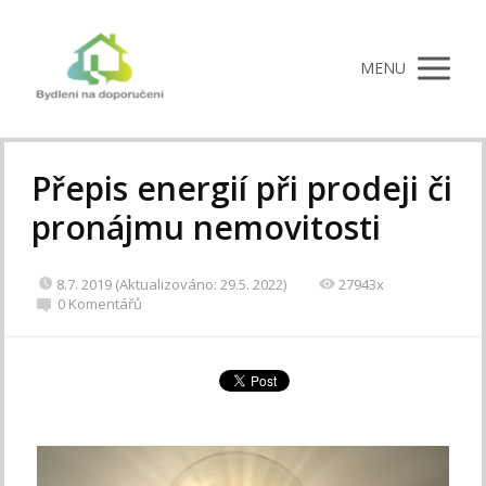
MENU
Přepis energií při prodeji či
pronájmu nemovitosti
8.7. 2019 (Aktualizováno: 29.5. 2022)
27943x
0 Komentářů