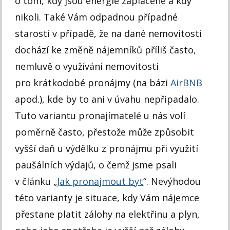
o tom, kdy jsou energie zaplacené a kdy
nikoli. Také Vám odpadnou případné
starosti v případě, že na dané nemovitosti
dochází ke změně nájemníků příliš často,
nemluvě o využívání nemovitosti
pro krátkodobé pronájmy (na bázi
AirBNB
apod.), kde by to ani v úvahu nepřipadalo.
Tuto variantu pronajímatelé u nás volí
poměrně často, přestože může způsobit
vyšší daň u výdělku z pronájmu při využití
paušálních výdajů, o čemž jsme psali
v článku „
Jak pronajmout byt
“. Nevýhodou
této varianty je situace, kdy Vám nájemce
přestane platit zálohy na elektřinu a plyn,