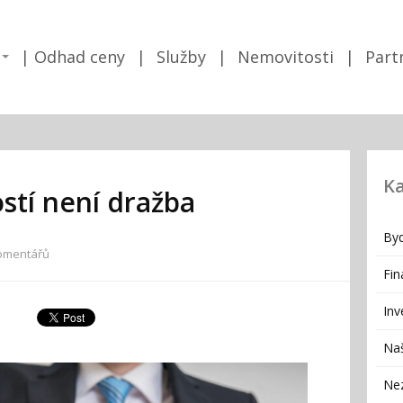
Odhad ceny
Služby
Nemovitosti
Part
Ka
stí není dražba
Byd
omentářů
Fin
Inv
Naš
Ne