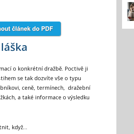
láška
mací o konkrétní dražbě. Poctivě ji
stihem se tak dozvíte vše o typu
bníkovi, ceně, termínech, dražební
ážkách, a také informace o výsledku
nit, když…