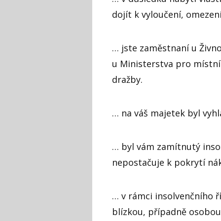
dojít k vyloučení, omeze
… jste zaměstnaní u Živn
u Ministerstva pro místní 
dražby.
… na váš majetek byl vyh
… byl vám zamítnutý inso
nepostačuje k pokrytí nák
… v rámci insolvenčního 
blízkou, případně osobou,