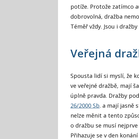
potíže. Protože zatímco a
dobrovolná, dražba nemovi
Téměř vždy. Jsou i dražby
Veřejná draž
Spousta lidí si myslí, že
ve veřejné dražbě, mají ša
úplně pravda. Dražby pod
26/2000 Sb
. a mají jasně
nelze měnit a tento způs
o dražbu se musí nejprve p
Přihazuje se v den konání