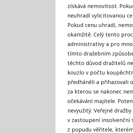
získává nemovitost. Poku
neuhradí vylicitovanou cen
Pokud cenu uhradí, nemovi
okamžitě. Celý tento proc
administrativy a pro mnoh
tímto dražebním způsobem
těchto důvod dražitelů ne
kouzlo v počtu koupěchti
předháněli a přihazovali os
za kterou se nakonec nem
očekávání majitele. Poten
nevyužitý. Veřejné dražby
v zastoupení insolvenční 
z popudu věřitele, které