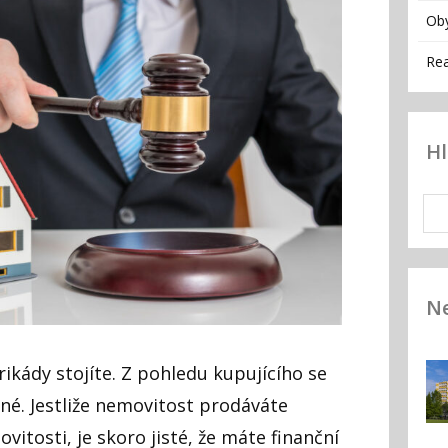
Ob
Rea
H
Ne
rikády stojíte. Z pohledu kupujícího se
né. Jestliže nemovitost prodáváte
vitosti, je skoro jisté, že máte finanční