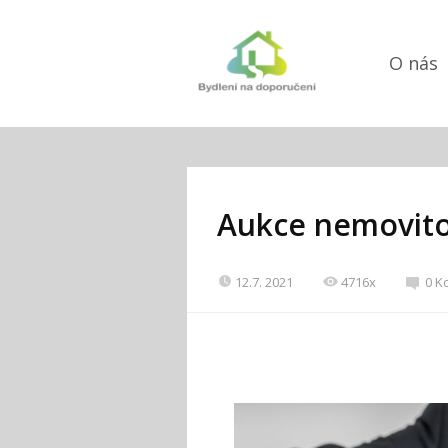
O nás
Aukce nemovito
12.7. 2021
4716x
0 K