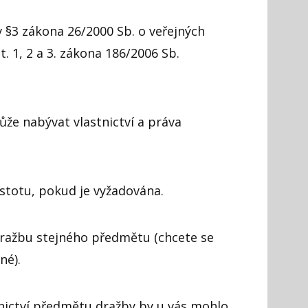
 §3 zákona 26/2000 Sb. o veřejných
. 1, 2 a 3. zákona 186/2006 Sb.
že nabývat vlastnictví a práva
jistotu, pokud je vyžadována.
 dražbu stejného předmětu (chcete se
né).
tnictví předmětu dražby by u vás mohlo