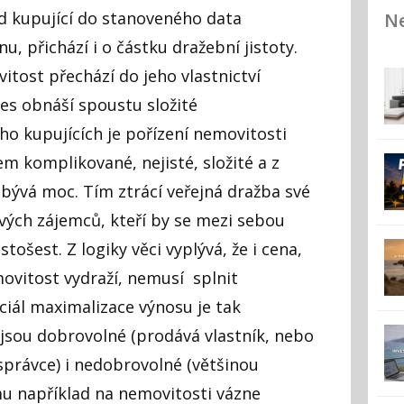
d kupující do stanoveného data
Ne
u, přichází i o částku dražební jistoty.
tost přechází do jeho vlastnictví
es obnáší spoustu složité
o kupujících je pořízení nemovitosti
 komplikované, nejisté, složité a z
bývá moc. Tím ztrácí veřejná dražba své
vých zájemců, kteří by se mezi sebou
tošest. Z logiky věci vyplývá, že i cena,
ovitost vydraží, nemusí splnit
ciál maximalizace výnosu je tak
 jsou dobrovolné (prodává vlastník, nebo
správce) i nedobrovolné (většinou
mu například na nemovitosti vázne