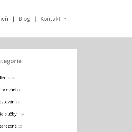
neři
Blog
Kontakt
tegorie
lení
(26)
ancování
(16)
estování
(9)
e služby
(16)
zařazené
(2)