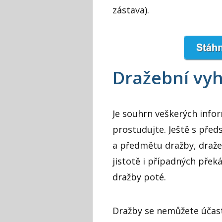
zástava).
Dražební vyh
Je souhrn veškerých infor
prostudujte. Ještě s před
a předmětu dražby, draže
jistotě i případných přek
dražby poté.
Dražby se nemůžete účast