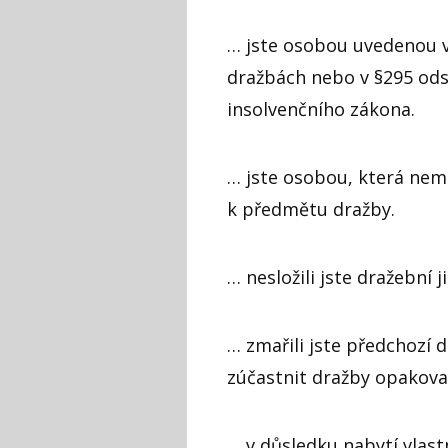
… jste osobou uvedenou v
dražbách nebo v §295 odst
insolvenčního zákona.
… jste osobou, která nemů
k předmětu dražby.
… nesložili jste dražební 
… zmařili jste předchozí
zúčastnit dražby opakova
… v důsledku nabytí vlas