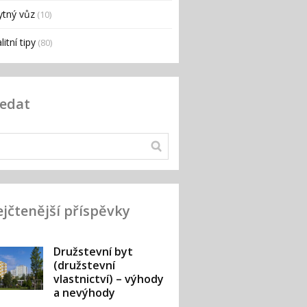
ytný vůz
(10)
litní tipy
(80)
ledat
jčtenější příspěvky
Družstevní byt
(družstevní
vlastnictví) – výhody
a nevýhody