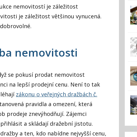
ukce nemovitostí je záležitost
tosti je záležitost většinou vynucená.
 dobrovolné.
ba nemovitosti
 když se pokusí prodat nemovitost
nci na lepší prodejní cenu. Není to tak
léhají
zákonu o veřejných dražbách č.
 stanovená pravidla a omezení, která
ob prodeje znevýhodňují. Zájemci
řihlásit a skládají dražební jistotu.
 dražby a ten, kdo nabídne nejvyšší cenu,