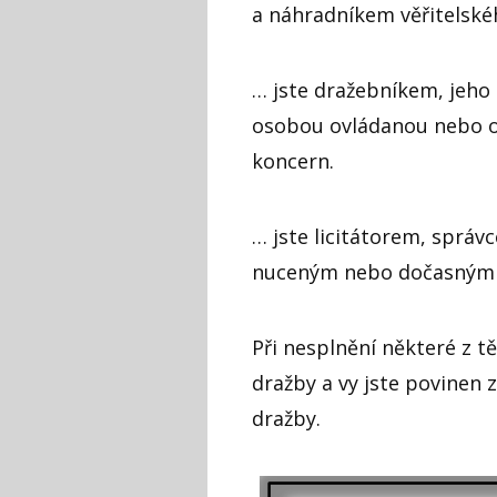
a náhradníkem věřitelsk
… jste dražebníkem, jeh
osobou ovládanou nebo o
koncern.
… jste licitátorem, správ
nuceným nebo dočasným
Při nesplnění některé z t
dražby a vy jste povinen 
dražby.