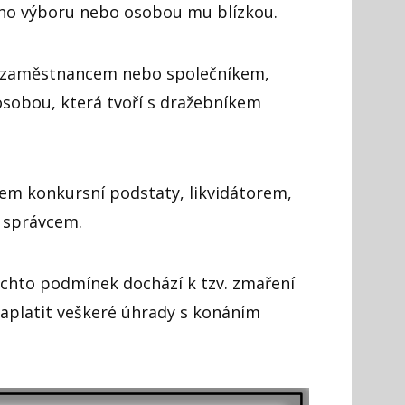
ého výboru nebo osobou mu blízkou.
o zaměstnancem nebo společníkem,
sobou, která tvoří s dražebníkem
cem konkursní podstaty, likvidátorem,
 správcem.
ěchto podmínek dochází k tzv. zmaření
zaplatit veškeré úhrady s konáním