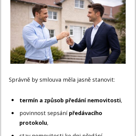
Správně by smlouva měla jasně stanovit:
termín a způsob předání nemovitosti
,
povinnost sepsání
předávacího
protokolu
,
stav nemovitosti ke dni předání,