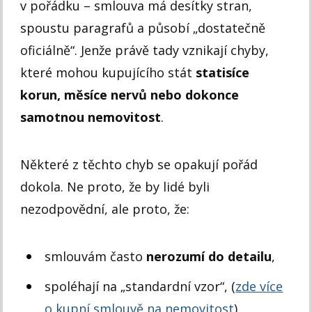
v pořádku – smlouva má desítky stran,
spoustu paragrafů a působí „dostatečně
oficiálně“. Jenže právě tady vznikají chyby,
které mohou kupujícího stát
statisíce
korun, měsíce nervů nebo dokonce
samotnou nemovitost
.
Některé z těchto chyb se opakují pořád
dokola. Ne proto, že by lidé byli
nezodpovědní, ale proto, že:
smlouvám často
nerozumí do detailu
,
spoléhají na „standardní vzor“, (
zde více
o kupní smlouvě na nemovitost
)