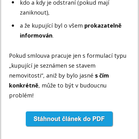
kdo a kdy je odstraní (pokud mají
zaniknout),
a že kupující byl o všem
prokazatelně
informován
.
Pokud smlouva pracuje jen s formulací typu
„kupující je seznámen se stavem
nemovitosti“, aniž by bylo jasné
s čím
konkrétně
, může to být v budoucnu
problém!