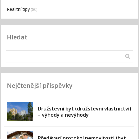
Realitní tipy
(80)
Hledat
Nejčtenější příspěvky
Družstevní byt (družstevní vlastnictví)
– výhody a nevýhody
Předávací protokol nemovitosti (byt,