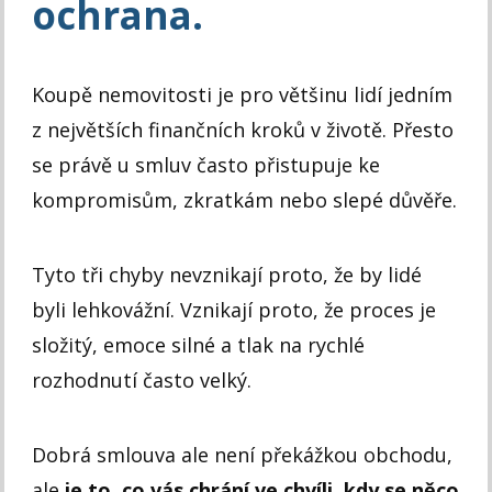
ochrana.
Koupě nemovitosti je pro většinu lidí jedním
z největších finančních kroků v životě. Přesto
se právě u smluv často přistupuje ke
kompromisům, zkratkám nebo slepé důvěře.
Tyto tři chyby nevznikají proto, že by lidé
byli lehkovážní. Vznikají proto, že proces je
složitý, emoce silné a tlak na rychlé
rozhodnutí často velký.
Dobrá smlouva ale není překážkou obchodu,
ale
je to, co vás chrání ve chvíli, kdy se něco