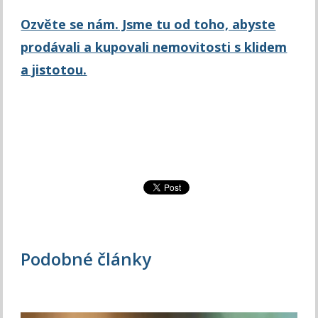
Ozvěte se nám. Jsme tu od toho, abyste
prodávali a kupovali nemovitosti s klidem
a jistotou.
Podobné články