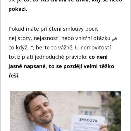
pokazí.
Pokud máte při čtení smlouvy pocit
nejistoty, nejasností nebo vnitřní otázku „a
co když…“, berte to vážně. U nemovitostí
totiž platí jednoduché pravidlo:
co není
jasně napsané, to se později velmi těžko
řeší
.