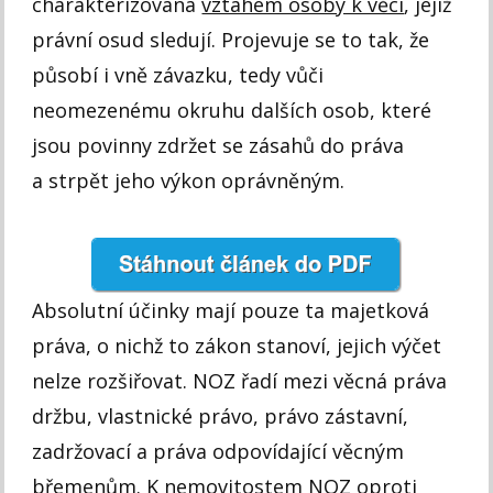
charakterizována
vztahem osoby k věci
, jejíž
právní osud sledují. Projevuje se to tak, že
působí i vně závazku, tedy vůči
neomezenému okruhu dalších osob, které
jsou povinny zdržet se zásahů do práva
a strpět jeho výkon oprávněným.
Absolutní účinky mají pouze ta majetková
práva, o nichž to zákon stanoví, jejich výčet
nelze rozšiřovat. NOZ řadí mezi věcná práva
držbu, vlastnické právo, právo zástavní,
zadržovací a práva odpovídající věcným
břemenům. K nemovitostem NOZ oproti