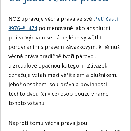
NOZ upravuje věcná práva ve své
třetí části
§976–§1474
pojmenované jako absolutní
práva. Význam se dá nejlépe vysvětlit
porovnáním s právem závazkovým, k němuž
věcná práva tradičně tvoří párovou
a zrcadlově opačnou kategorii. Závazek
označuje vztah mezi věřitelem a dlužníkem,
jehož obsahem jsou práva a povinnosti
těchto dvou (či více) osob pouze v rámci
tohoto vztahu.
Naproti tomu věcná práva jsou