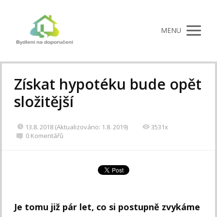
MENU
Získat hypotéku bude opět
složitější
13.8. 2018 (Aktualizováno: 1.8. 2019)
3531x
0 Komentářů
Je tomu již pár let, co si postupně zvykáme