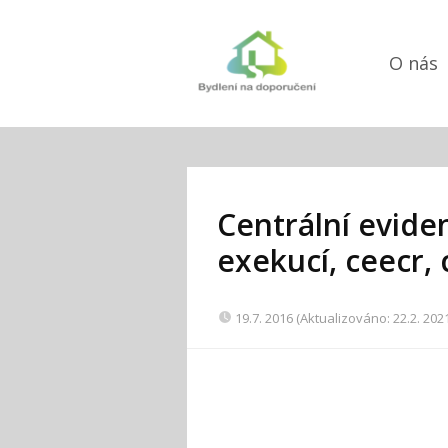
O nás
Centrální evide
exekucí, ceecr, c
19.7. 2016 (Aktualizováno: 22.2. 202