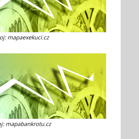
oj: mapaexekuci.cz
oj: mapabankrotu.cz