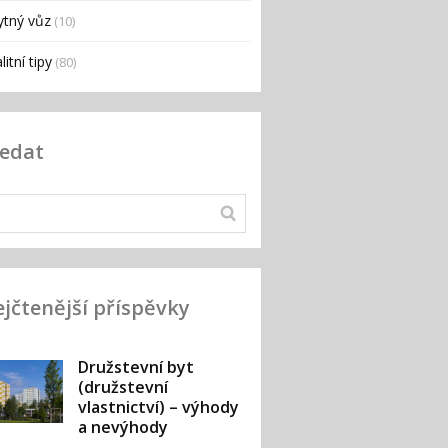
ytný vůz
(10)
litní tipy
(80)
ledat
jčtenější příspěvky
Družstevní byt
(družstevní
vlastnictví) – výhody
a nevýhody