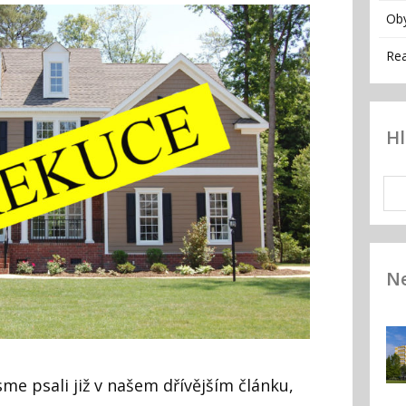
Ob
Rea
H
Ne
me psali již v našem dřívějším článku,