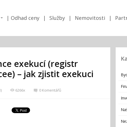
Odhad ceny
Služby
Nemovitosti
Part
Ka
nce exekucí (registr
ee) – jak zjistit exekuci
Byd
Fin
1)
6266x
0 Komentářů
Inv
Naš
Ne