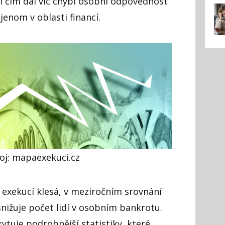
 čím dál víc chybí osobní odpovědnost
ejenom v oblasti financí.
oj: mapaexekuci.cz
 exekucí klesá, v meziročním srovnání
snižuje počet lidí v osobním bankrotu.
tuje podrobnější statistiky, které