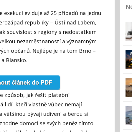
Ne
e exekucí eviduje až 25 případů na jednu
verozápad republiky – Ústí nad Labem,
tak souvislost s regiony s nedostatkem
 s velkou nezaměstnaností a významným
ých občanů. Nejlépe je na tom Brno –
 a Blansko.
e způsob, jak řešit platební
 lidí, kteří vlastně vůbec nemají
a většinou bývají udivení a berou si
rozhodne domoci se svých peněz tímto