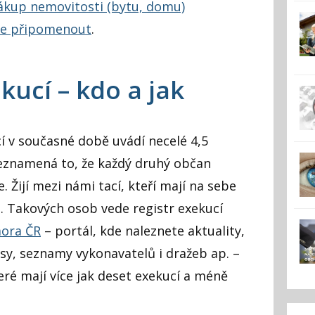
ákup nemovitosti (bytu, domu)
ete připomenout
.
kucí – kdo a jak
í v současné době uvádí necelé 4,5
Neznamená to, že každý druhý občan
 Žijí mezi námi tací, kteří mají na sebe
. Takových osob vede registr exekucí
ora ČR
– portál, kde naleznete aktuality,
isy, seznamy vykonavatelů i dražeb ap. –
teré mají více jak deset exekucí a méně