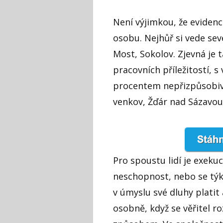
Není výjimkou, že evidenc
osobu. Nejhůř si vede se
Most, Sokolov. Zjevná je 
pracovních příležitostí,
procentem nepřizpůsobiv
venkov, Žďár nad Sázavou
Pro spoustu lidí je exekuc
neschopnost, nebo se týká
v úmyslu své dluhy platit 
osobně, když se věřitel 