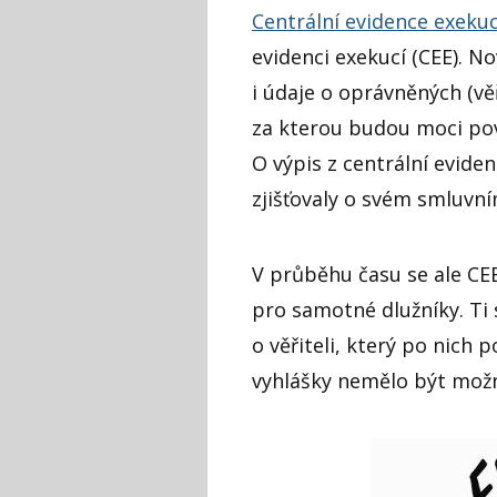
Centrální evidence exekuc
evidenci exekucí (CEE). N
i údaje o oprávněných (věř
za kterou budou moci povi
O výpis z centrální evide
zjišťovaly o svém smluvním
V průběhu času se ale CE
pro samotné dlužníky. Ti 
o věřiteli, který po nich
vyhlášky nemělo být mož