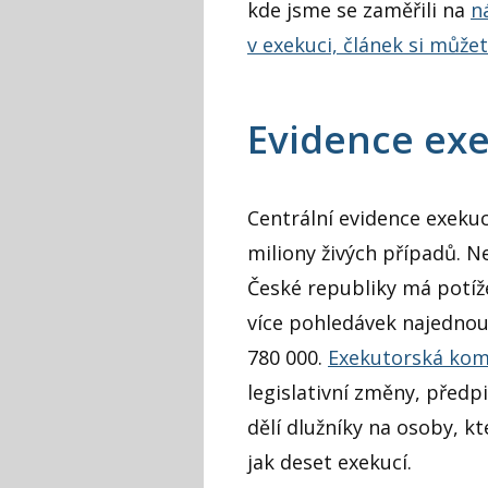
kde jsme se zaměřili na
n
v exekuci, článek si můž
Evidence exe
Centrální evidence exekuc
miliony živých případů. 
České republiky má potíže.
více pohledávek najednou
780 000.
Exekutorská kom
legislativní změny, předp
dělí dlužníky na osoby, k
jak deset exekucí.