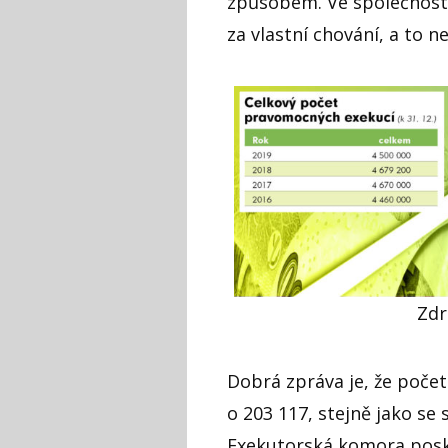
způsobem. Ve společnosti
za vlastní chování, a to n
Zdr
Dobrá zpráva je, že počet
o 203 117, stejně jako se 
Exekutorská komora posky