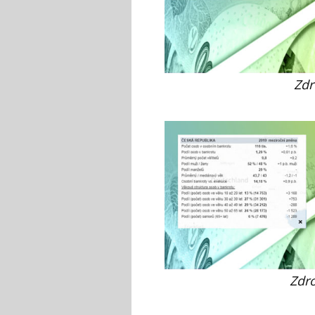
Zdr
Zdr