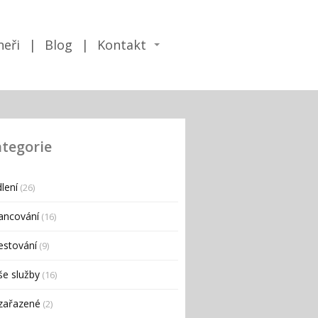
neři
Blog
Kontakt
tegorie
lení
(26)
ancování
(16)
estování
(9)
e služby
(16)
zařazené
(2)