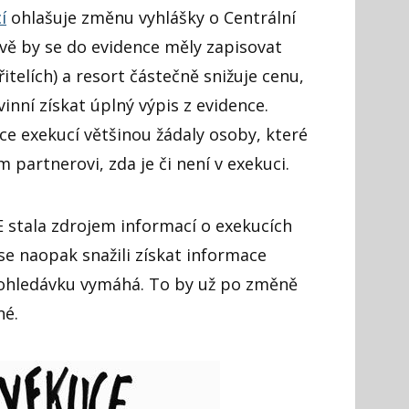
í
ohlašuje změnu vyhlášky o Centrální
ově by se do evidence měly zapisovat
itelích) a resort částečně snižuje cenu,
nní získat úplný výpis z evidence.
nce exekucí většinou žádaly osoby, které
 partnerovi, zda je či není v exekuci.
E stala zdrojem informací o exekucích
se naopak snažili získat informace
 pohledávku vymáhá. To by už po změně
né.