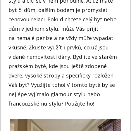
stylu a cítí se v něm pohodlně. Ať už máte
byt či dům, dalším bodem je promyslet
cenovou relaci. Pokud chcete celý byt nebo
dům v jednom stylu, může Vás přijít
na nemalé peníze a ne vždy může vypadat
vkusně. Zkuste využít i prvků, co už jsou
v dané nemovitosti dány. Bydlíte ve starém
pražském bytě, kde jsou ještě zdobené
dveře, vysoké stropy a specificky rozložen
Váš byt? Využijte toho! V tomto bytě by se
nejlépe vyjímalo glamour stylu nebo
francouzskému stylu? Použijte ho!