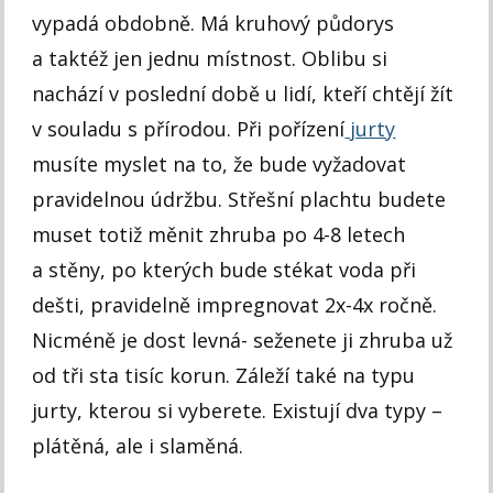
vypadá obdobně. Má kruhový půdorys
a taktéž jen jednu místnost. Oblibu si
nachází v poslední době u lidí, kteří chtějí žít
v souladu s přírodou. Při pořízení
jurty
musíte myslet na to, že bude vyžadovat
pravidelnou údržbu. Střešní plachtu budete
muset totiž měnit zhruba po 4-8 letech
a stěny, po kterých bude stékat voda při
dešti, pravidelně impregnovat 2x-4x ročně.
Nicméně je dost levná- seženete ji zhruba už
od tři sta tisíc korun. Záleží také na typu
jurty, kterou si vyberete. Existují dva typy –
plátěná, ale i slaměná.