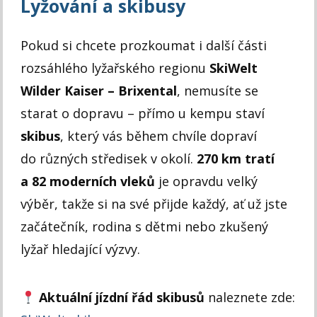
Lyžování a skibusy
Pokud si chcete prozkoumat i další části
rozsáhlého lyžařského regionu
SkiWelt
Wilder Kaiser – Brixental
, nemusíte se
starat o dopravu – přímo u kempu staví
skibus
, který vás během chvíle dopraví
do různých středisek v okolí.
270 km tratí
a 82 moderních vleků
je opravdu velký
výběr, takže si na své přijde každý, ať už jste
začátečník, rodina s dětmi nebo zkušený
lyžař hledající výzvy.
Aktuální jízdní řád skibusů
naleznete zde: