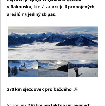
v Rakousku
, která zahrnuje
6 propojených
areálů
na
jediný skipas
.
270 km sjezdovek pro každého
S více než
270 km perfektně upravených