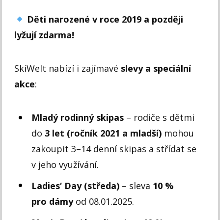
Děti narozené v roce 2019 a později
lyžují zdarma!
SkiWelt nabízí i zajímavé
slevy a speciální
akce
:
Mladý rodinný skipas
– rodiče s dětmi
do
3 let (ročník 2021 a mladší)
mohou
zakoupit 3–14 denní skipas a střídat se
v jeho využívání.
Ladies‘ Day (středa)
– sleva
10 %
pro dámy
od 08.01.2025.