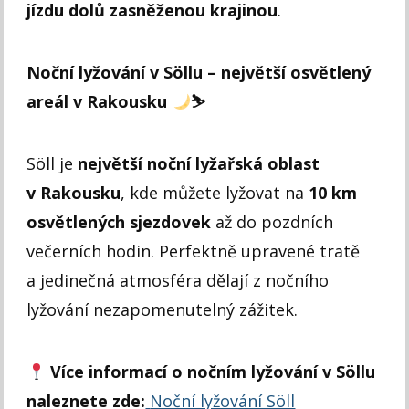
jízdu dolů zasněženou krajinou
.
Noční lyžování v Söllu – největší osvětlený
areál v Rakousku
⛷
Söll je
největší noční lyžařská oblast
v Rakousku
, kde můžete lyžovat na
10 km
osvětlených sjezdovek
až do pozdních
večerních hodin. Perfektně upravené tratě
a jedinečná atmosféra dělají z nočního
lyžování nezapomenutelný zážitek.
Více informací o nočním lyžování v Söllu
naleznete zde:
Noční lyžování Söll