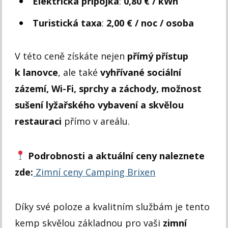
Elektrická přípojka
:
0,80 € / kWh
Turistická taxa
:
2,00 € / noc / osoba
V této ceně získáte nejen
přímý přístup
k lanovce
, ale také
vyhřívané sociální
zázemí, Wi-Fi, sprchy a záchody, možnost
sušení lyžařského vybavení a skvělou
restauraci
přímo v areálu.
Podrobnosti a aktuální ceny naleznete
zde:
Zimní ceny Camping Brixen
Díky své poloze a kvalitním službám je tento
kemp skvělou základnou pro vaši
zimní