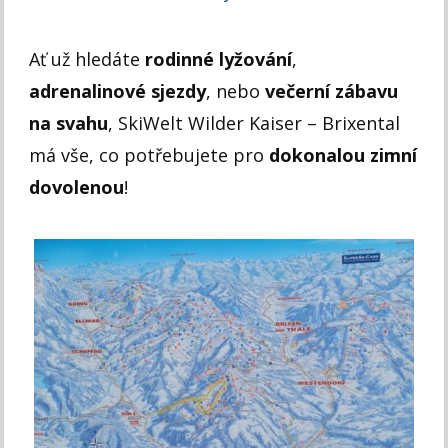
Ať už hledáte
rodinné lyžování
,
adrenalinové sjezdy
, nebo
večerní zábavu
na svahu
, SkiWelt Wilder Kaiser – Brixental
má vše, co potřebujete pro
dokonalou zimní
dovolenou
!