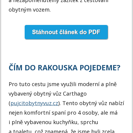
a nezapomenutelný zážitek z cestování
obytným vozem.
ČÍM DO RAKOUSKA POJEDEME?
Pro tuto cestu jsme využili moderní a plně
vybavený obytný vůz Carthago
(
pujcitobytnyvuz.cz
). Tento obytný vůz nabízí
nejen komfortní spaní pro 4 osoby, ale má
i plně vybavenou kuchyňku, sprchu
a toaletu, což znamená, že jsme byli zcela