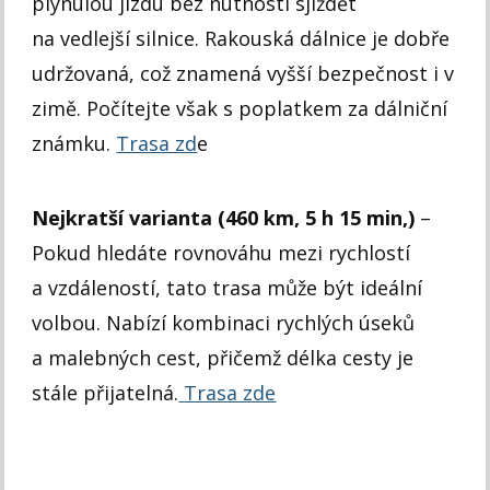
plynulou jízdu bez nutnosti sjíždět
na vedlejší silnice. Rakouská dálnice je dobře
udržovaná, což znamená vyšší bezpečnost i v
zimě. Počítejte však s poplatkem za dálniční
známku.
Trasa zd
e
Nejkratší varianta (460 km, 5 h 15 min,)
–
Pokud hledáte rovnováhu mezi rychlostí
a vzdáleností, tato trasa může být ideální
volbou. Nabízí kombinaci rychlých úseků
a malebných cest, přičemž délka cesty je
stále přijatelná.
Trasa zde