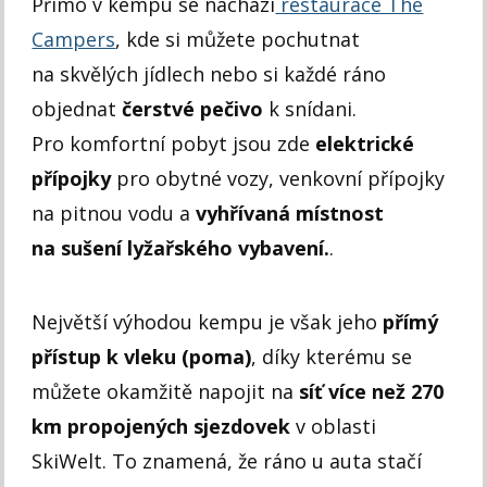
Přímo v kempu se nachází
restaurace The
Campers
, kde si můžete pochutnat
na skvělých jídlech nebo si každé ráno
objednat
čerstvé pečivo
k snídani.
Pro komfortní pobyt jsou zde
elektrické
přípojky
pro obytné vozy, venkovní přípojky
na pitnou vodu a
vyhřívaná místnost
na sušení lyžařského vybavení.
.
Největší výhodou kempu je však jeho
přímý
přístup k vleku (poma)
, díky kterému se
můžete okamžitě napojit na
síť více než 270
km propojených sjezdovek
v oblasti
SkiWelt. To znamená, že ráno u auta stačí