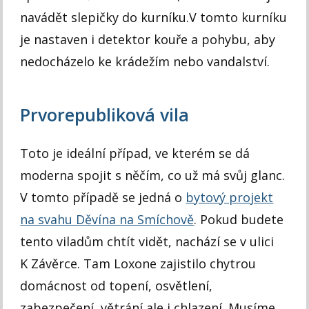
navádět slepičky do kurníku.V tomto kurníku
je nastaven i detektor kouře a pohybu, aby
nedocházelo ke krádežím nebo vandalství.
Prvorepubliková vila
Toto je ideální případ, ve kterém se dá
moderna spojit s něčím, co už má svůj glanc.
V tomto případě se jedná o
bytový projekt
na svahu Děvína na Smíchově
. Pokud budete
tento viladům chtít vidět, nachází se v ulici
K Závěrce. Tam Loxone zajistilo chytrou
domácnost od topení, osvětlení,
zabezpečení, větrání ale i chlazení. Musíme