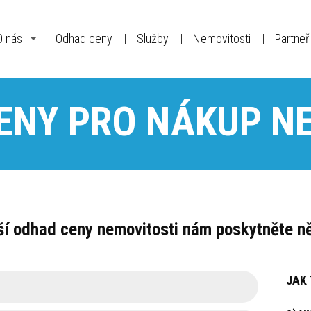
O nás
Odhad ceny
Služby
Nemovitosti
Partneři
ENY PRO NÁKUP N
ší odhad ceny nemovitosti nám poskytněte ně
JAK