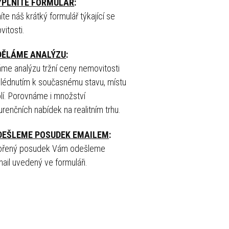
YPLNÍTE FORMULÁŘ
:
íte náš krátký formulář týkající se
itosti.
DĚLÁME ANALÝZU
:
me analýzu tržní ceny nemovitosti
hlédnutím k současnému stavu, místu
lí. Porovnáme i množství
renčních nabídek na realitním trhu.
DEŠLEME POSUDEK EMAILEM
:
ořený posudek Vám odešleme
ail uvedený ve formuláři.