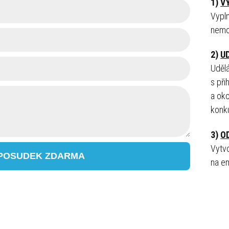
1)
V
Vypln
nemov
2)
U
Udělá
s při
a oko
konku
3)
O
Vytv
 POSUDEK ZDARMA
na em