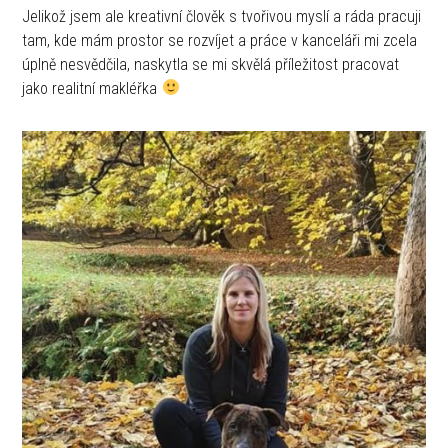
Jelikož jsem ale kreativní člověk s tvořivou myslí a ráda pracuji
tam, kde mám prostor se rozvíjet a práce v kanceláři mi zcela
úplně nesvědčila, naskytla se mi skvělá příležitost pracovat
jako realitní makléřka