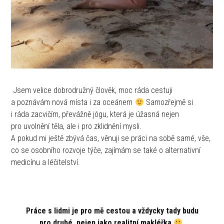
Jsem velice dobrodružný člověk, moc ráda cestuji
a poznávám nová místa i za oceánem
Samozřejmě si
i ráda zacvičím, převážně jógu, která je úžasná nejen
pro uvolnění těla, ale i pro zklidnění mysli.
A pokud mi ještě zbývá čas, věnuji se práci na sobě samé, vše,
co se osobního rozvoje týče, zajímám se také o alternativní
medicínu a léčitelství.
Práce s lidmi je pro mě cestou a vždycky tady budu
pro druhé, nejen jako realitní makléřka