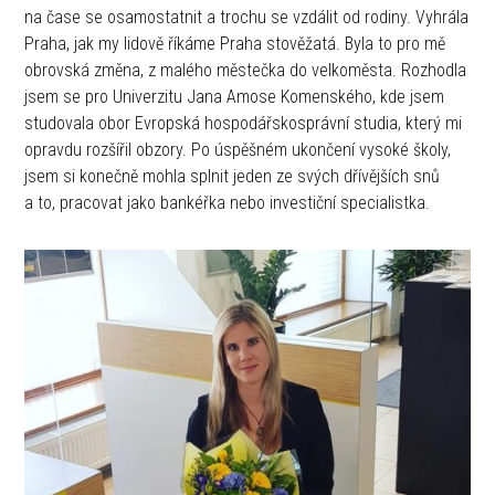
na čase se osamostatnit a trochu se vzdálit od rodiny. Vyhrála
Praha, jak my lidově říkáme Praha stověžatá. Byla to pro mě
obrovská změna, z malého městečka do velkoměsta. Rozhodla
jsem se pro Univerzitu Jana Amose Komenského, kde jsem
studovala obor Evropská hospodářskosprávní studia, který mi
opravdu rozšířil obzory. Po úspěšném ukončení vysoké školy,
jsem si konečně mohla splnit jeden ze svých dřívějších snů
a to, pracovat jako bankéřka nebo investiční specialistka.