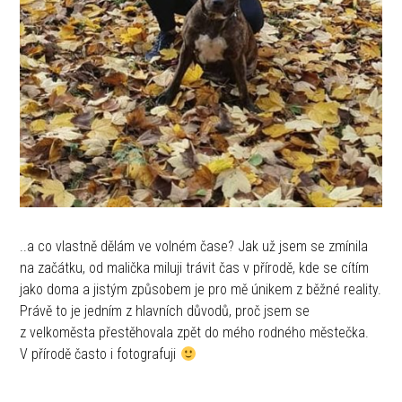
..a co vlastně dělám ve volném čase? Jak už jsem se zmínila
na začátku, od malička miluji trávit čas v přírodě, kde se cítím
jako doma a jistým způsobem je pro mě únikem z běžné reality.
Právě to je jedním z hlavních důvodů, proč jsem se
z velkoměsta přestěhovala zpět do mého rodného městečka.
V přírodě často i fotografuji