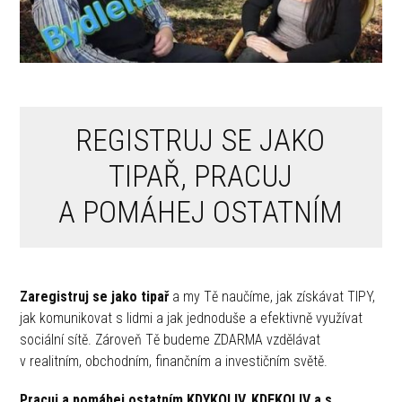
REGISTRUJ SE JAKO
TIPAŘ, PRACUJ
A POMÁHEJ OSTATNÍM
Zaregistruj se jako tipař
a my Tě naučíme, jak získávat TIPY,
jak komunikovat s lidmi a jak jednoduše a efektivně využívat
sociální sítě. Zároveň Tě budeme ZDARMA vzdělávat
v realitním, obchodním, finančním a investičním světě.
Pracuj a pomáhej ostatním KDYKOLIV, KDEKOLIV a s