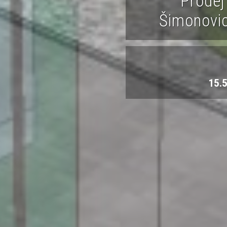
Prodej
Šimonovic
15.5