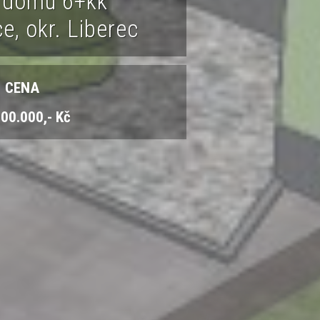
 domu 6+kk
e, okr. Liberec
CENA
00.000,- Kč