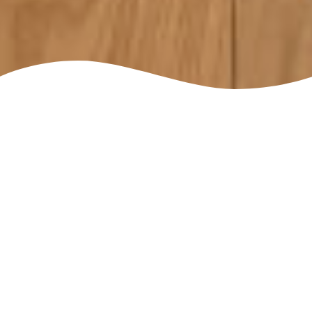
Dům 4+1, 163 m²
2 koupelny
Moderní novostavba,
energetická náročnost A