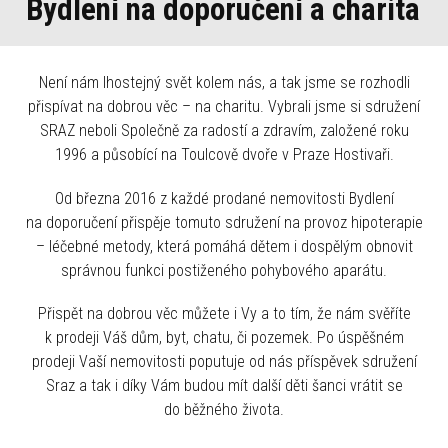
Bydlení na doporučení a charita
Není nám lhostejný svět kolem nás, a tak jsme se rozhodli
přispívat na dobrou věc – na charitu. Vybrali jsme si sdružení
SRAZ neboli Společně za radostí a zdravím, založené roku
1996 a působící na Toulcově dvoře v Praze Hostivaři.
Od března 2016 z každé prodané nemovitosti Bydlení
na doporučení přispěje tomuto sdružení na provoz hipoterapie
– léčebné metody, která pomáhá dětem i dospělým obnovit
správnou funkci postiženého pohybového aparátu.
Přispět na dobrou věc můžete i Vy a to tím, že nám svěříte
k prodeji Váš dům, byt, chatu, či pozemek. Po úspěšném
prodeji Vaší nemovitosti poputuje od nás příspěvek sdružení
Sraz a tak i díky Vám budou mít další děti šanci vrátit se
do běžného života.