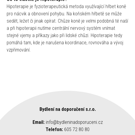
Hipoterapie je fyzioterapeutická metoda využívající hřbet koně
pro nácvik a obnovení pohybu. Na koňském hřbetě se může
sedět, ležet či jinak opírat. Chůze koně je velmi podobná té naší
a při hipoterapii nutíme centrální nervový systém vnímat
stejné vjemy a příkazy jako při lidské chůzi. Hipoterapie tedy
pomáhá tam, kde je narušena koordinace, rovnováha a vývoj
vzpřimování.
Bydlení na doporučení s.r.o.
Email:
info@bydleninadoporuceni.cz
Telefon:
605 72 80 80