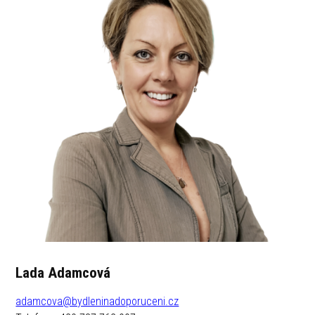
Lada Adamcová
adamcova@bydleninadoporuceni.cz