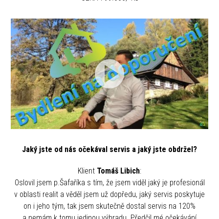
Jaký jste od nás očekával servis a jaký jste obdržel?
Klient
Tomáš Libich
:
Oslovil jsem p.Šafaříka s tím, že jsem viděl jaký je profesionál
v oblasti realit a věděl jsem už dopředu, jaký servis poskytuje
on i jeho tým, tak jsem skutečně dostal servis na 120%
a nemám k tomu jedinou výhradu. Předčil mé očekávání