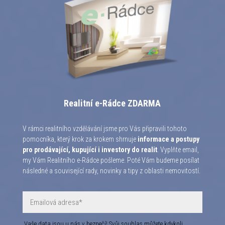
Realitní e-Rádce ZDARMA
V rámci realitního vzdělávání jsme pro Vás připravili tohoto
pomocníka, který krok za krokem shrnuje
informace a postupy
pro prodávající, kupující i investory do realit
. Vyplňte email,
my Vám Realitního e-Rádce pošleme. Poté Vám budeme posílat
následné a související rady, novinky a tipy z oblasti nemovitostí.
Vaše data jsou u nás v bezpečí! Svůj souhlas můžete kdykoli